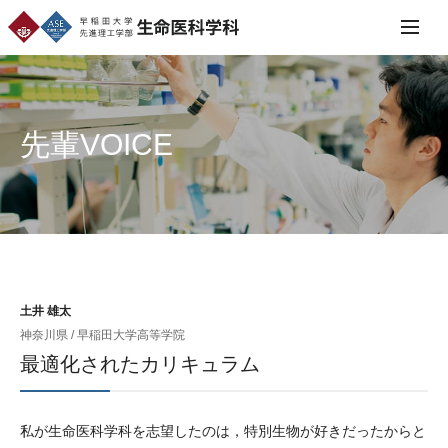
早稲田大学 先進理工学部 生命医科学科
menu
先輩VOICE
土井 雄太
神奈川県 / 早稲田大学高等学院
最適化されたカリキュラム
私が生命医科学科を志望したのは，特別生物が好きだったからと