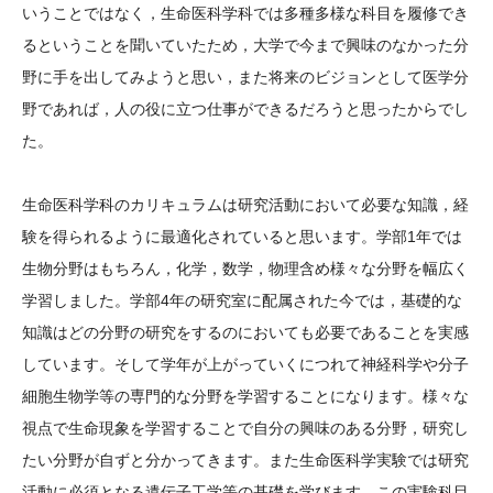
いうことではなく，生命医科学科では多種多様な科目を履修でき
るということを聞いていたため，大学で今まで興味のなかった分
野に手を出してみようと思い，また将来のビジョンとして医学分
野であれば，人の役に立つ仕事ができるだろうと思ったからでし
た。
生命医科学科のカリキュラムは研究活動において必要な知識，経
験を得られるように最適化されていると思います。学部1年では
生物分野はもちろん，化学，数学，物理含め様々な分野を幅広く
学習しました。学部4年の研究室に配属された今では，基礎的な
知識はどの分野の研究をするのにおいても必要であることを実感
しています。そして学年が上がっていくにつれて神経科学や分子
細胞生物学等の専門的な分野を学習することになります。様々な
視点で生命現象を学習することで自分の興味のある分野，研究し
たい分野が自ずと分かってきます。また生命医科学実験では研究
活動に必須となる遺伝子工学等の基礎を学びます。この実験科目